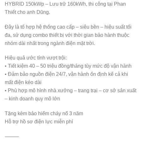
HYBRID 150kWp – Lưu trữ 160kWh, thi công tại Phan
Thiết cho anh Dũng.
Đây là tổ hợp hệ thống cao cấp – siêu bền – hiệu suất tối
đa, sử dụng combo thiết bị với thời gian bảo hành thuộc
nhóm dài nhất trong ngành điện mặt trời.
Hiệu quả ước tính vượt trội:
• Tiết kiệm 40 – 50 triệu đồng/tháng tùy mức độ vận hành
• Đảm bảo nguồn điện 24/7, vận hành ổn định kể cả khi
mất điện kéo dài
• Phù hợp mô hình nhà xưởng – trang trại – cơ sở sản xuất
– kinh doanh quy mô lớn
Tặng kèm bảo hiểm cháy nổ 3 năm
Hỗ trợ hồ sơ điện lực miễn phí
⸻