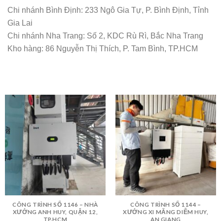
Chi nhánh Bình Định: 233 Ngô Gia Tự, P. Bình Định, Tỉnh
Gia Lai
Chi nhánh Nha Trang: Số 2, KDC Rù Rì, Bắc Nha Trang
Kho hàng: 86 Nguyễn Thị Thích, P. Tam Bình, TP.HCM
CÔNG TRÌNH SỐ 1146 – NHÀ
CÔNG TRÌNH SỐ 1144 –
XƯỞNG ANH HUY, QUẬN 12,
XƯỞNG XI MĂNG DIỄM HUY,
TP.HCM
AN GIANG