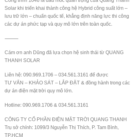
Công trình 1046 là dấu mốc quan trọng của Quang Thanh
Solar khi triển khai thành công hệ Hybrid công suất lớn –
lưu trữ lớn – chuẩn quốc tế, khẳng định năng lực thi công
các dự án phức tạp và quy mô lớn trên toàn quốc.
⸻
Cám ơn anh Dũng đã lựa chọn hệ sinh thái từ QUANG
THANH SOLAR
Liên hệ: 090.969.1706 – 034.561.3161 để được
TƯ VẤN – KHẢO SÁT – LẮP ĐẶT & đồng hành trong các
dự án điện mặt trời quy mô lớn.
Hotline: 090.969.1706 & 034.561.3161
CÔNG TY CỔ PHẦN ĐIỆN MẶT TRỜI QUANG THANH
Trụ sở chính: 1099/3 Nguyễn Thị Thích, P. Tam Bình,
TP.HCM