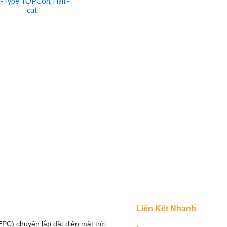
-Type TOPCon, Half-
cut
Liên Kết Nhanh
EPC) chuyên lắp đặt điện mặt trời