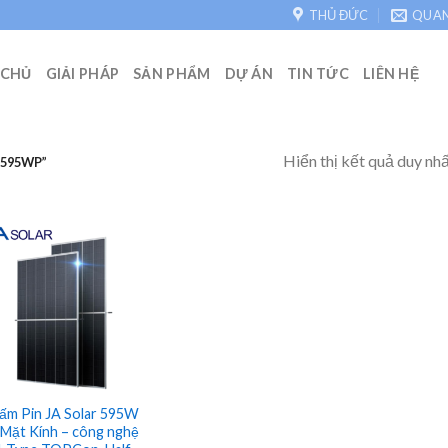
THỦ ĐỨC
QUA
 CHỦ
GIẢI PHÁP
SẢN PHẨM
DỰ ÁN
TIN TỨC
LIÊN HỆ
Hiển thị kết quả duy nh
 595WP”
ấm Pin JA Solar 595W
 Mặt Kính – công nghệ