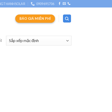
NGTHANHSOLAR
0909691706
BÁO GIÁ MIỄN PHÍ
ất