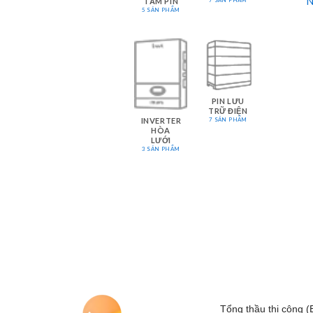
N
TẤM PIN
5 SẢN PHẨM
PIN LƯU
TRỮ ĐIỆN
INVERTER
7 SẢN PHẨM
HÒA
LƯỚI
3 SẢN PHẨM
Tổng thầu thi công (