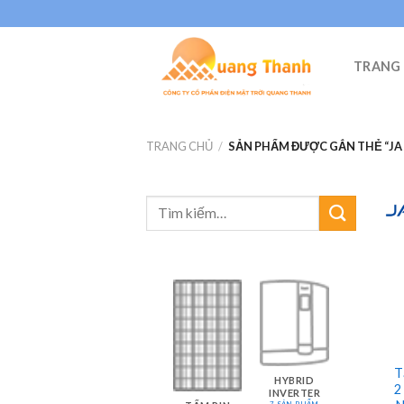
Skip
to
content
TRANG
TRANG CHỦ
/
SẢN PHẨM ĐƯỢC GẮN THẺ “JA
T
HYBRID
2
INVERTER
7 SẢN PHẨM