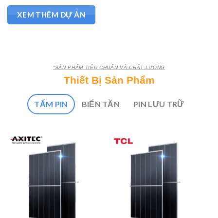
XEM THÊM DỰ ÁN
“SẢN PHẨM TIÊU CHUẨN VÀ CHẤT LƯỢNG
Thiết Bị Sản Phẩm
TẤM PIN
BIỂN TẦN
PIN LƯU TRỮ