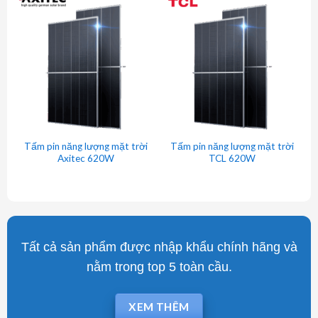
Tấm pin năng lượng mặt trời
Tấm pin năng lượng mặt trời
Axitec 620W
TCL 620W
Tất cả sản phẩm được nhập khẩu chính hãng và
nằm trong top 5 toàn cầu.
XEM THÊM