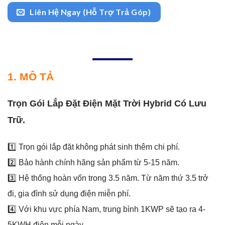
Liên Hệ Ngay (Hỗ Trợ Trả Góp)
1. MÔ TẢ
Trọn Gói Lắp Đặt Điện Mặt Trời Hybrid Có Lưu
Trữ.
1️⃣ Trọn gói lắp đặt không phát sinh thêm chi phí.
2️⃣ Bảo hành chính hãng sản phẩm từ 5-15 năm.
3️⃣ Hệ thống hoàn vốn trong 3.5 năm. Từ năm thứ 3.5 trở
đi, gia đình sử dụng điện miễn phí.
4️⃣ Với khu vực phía Nam, trung bình 1KWP sẽ tạo ra 4-
5KWH điện mỗi ngày.