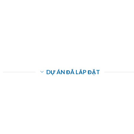
DỰ ÁN ĐÃ LẮP ĐẶT