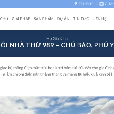
THỦ ĐỨC
QUA
 CHỦ
GIẢI PHÁP
SẢN PHẨM
DỰ ÁN
TIN TỨC
LIÊN HỆ
Hộ Gia Đình
ÔI NHÀ THỨ 989 – CHÚ BẢO, PHÚ 
iao hệ thống điện mặt trời hòa lưới bám tải 10kWp cho gia đình c
, giảm chi phí điện năng hằng tháng và mang lại hiệu quả kinh tế [