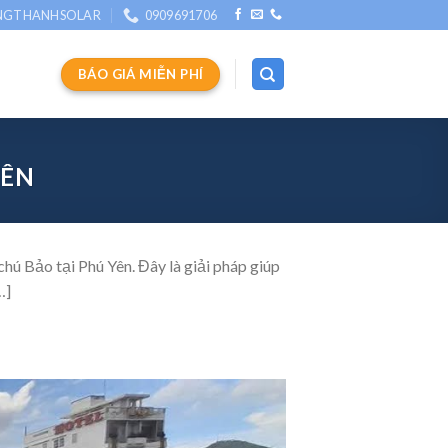
NGTHANHSOLAR
0909691706
BÁO GIÁ MIỄN PHÍ
YÊN
hú Bảo tại Phú Yên. Đây là giải pháp giúp
…]