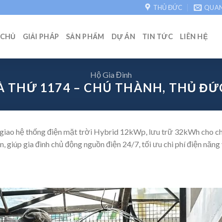
THỦ ĐỨC
QUA
 CHỦ
GIẢI PHÁP
SẢN PHẨM
DỰ ÁN
TIN TỨC
LIÊN HỆ
Hộ Gia Đình
 THỨ 1174 – CHÚ THÀNH, THỦ ĐỨ
giao hệ thống điện mặt trời Hybrid 12kWp, lưu trữ 32kWh cho ch
, giúp gia đình chủ động nguồn điện 24/7, tối ưu chi phí điện năng