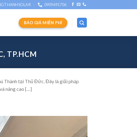
NGTHANHSOLAR
0909691706
BÁO GIÁ MIỄN PHÍ
C, TP.HCM
ú Thành tại Thủ Đức. Đây là giải pháp
 và nâng cao […]