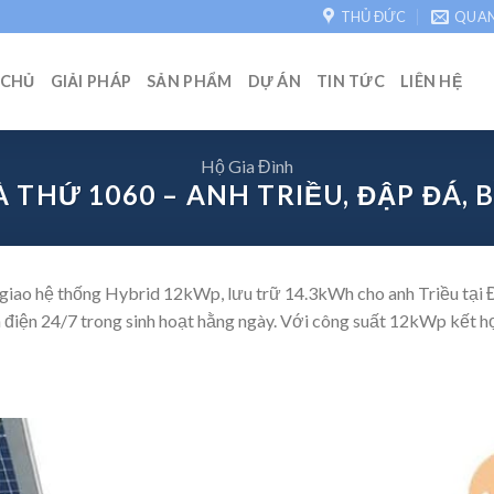
THỦ ĐỨC
QUA
 CHỦ
GIẢI PHÁP
SẢN PHẨM
DỰ ÁN
TIN TỨC
LIÊN HỆ
Hộ Gia Đình
 THỨ 1060 – ANH TRIỀU, ĐẬP ĐÁ, 
giao hệ thống Hybrid 12kWp, lưu trữ 14.3kWh cho anh Triều tại Đậ
 điện 24/7 trong sinh hoạt hằng ngày. Với công suất 12kWp kết hợ