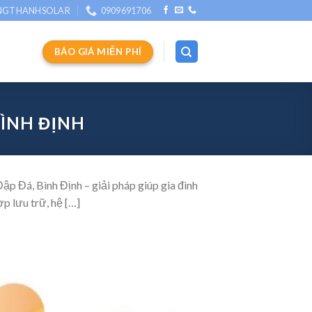
NGTHANHSOLAR
0909691706
BÁO GIÁ MIỄN PHÍ
BÌNH ĐỊNH
p Đá, Bình Định – giải pháp giúp gia đình
p lưu trữ, hệ […]