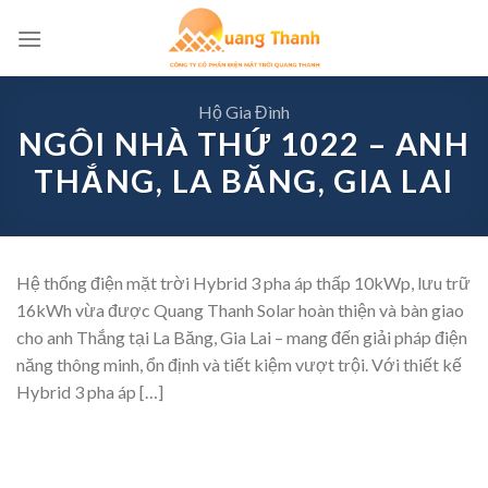
Skip
to
content
Hộ Gia Đình
NGÔI NHÀ THỨ 1022 – ANH
THẮNG, LA BĂNG, GIA LAI
Hệ thống điện mặt trời Hybrid 3 pha áp thấp 10kWp, lưu trữ
16kWh vừa được Quang Thanh Solar hoàn thiện và bàn giao
cho anh Thắng tại La Băng, Gia Lai – mang đến giải pháp điện
năng thông minh, ổn định và tiết kiệm vượt trội. Với thiết kế
Hybrid 3 pha áp […]