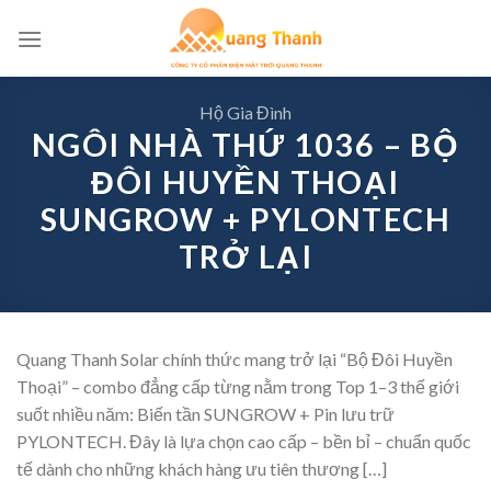
Skip
to
content
Hộ Gia Đình
NGÔI NHÀ THỨ 1036 – BỘ
ĐÔI HUYỀN THOẠI
SUNGROW + PYLONTECH
TRỞ LẠI
Quang Thanh Solar chính thức mang trở lại “Bộ Đôi Huyền
Thoại” – combo đẳng cấp từng nằm trong Top 1–3 thế giới
suốt nhiều năm: Biến tần SUNGROW + Pin lưu trữ
PYLONTECH. Đây là lựa chọn cao cấp – bền bỉ – chuẩn quốc
tế dành cho những khách hàng ưu tiên thương […]