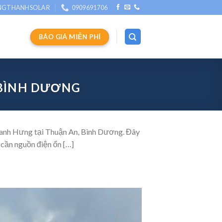
NGTHANHSOLAR
0909691706
BÁO GIÁ MIỄN PHÍ
 BÌNH DƯƠNG
 anh Hưng tại Thuận An, Bình Dương. Đây
 cần nguồn điện ổn […]