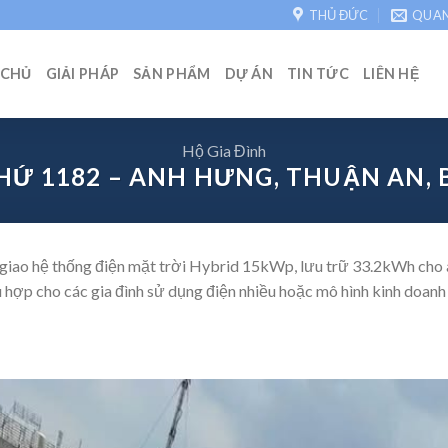
THỦ ĐỨC
QUA
 CHỦ
GIẢI PHÁP
SẢN PHẨM
DỰ ÁN
TIN TỨC
LIÊN HỆ
Hộ Gia Đình
HỨ 1182 – ANH HƯNG, THUẬN AN,
 giao hệ thống điện mặt trời Hybrid 15kWp, lưu trữ 33.2kWh cho
ù hợp cho các gia đình sử dụng điện nhiều hoặc mô hình kinh doanh