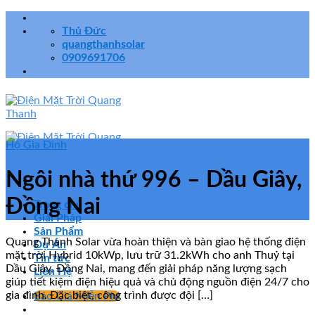
Skip
to
Thủ Đức
content
quangthanhsolar
0909691706
Hộ Gia Đình
Ngôi nhà thứ 996 – Dầu Giây,
Đồng Nai
Trang chủ
Giải Pháp
Sản Phẩm
Quang Thanh Solar vừa hoàn thiện và bàn giao hệ thống điện
Dự Án
mặt trời Hybrid 10kWp, lưu trữ 31.2kWh cho anh Thuỷ tại
Tin tức
Dầu Giây, Đồng Nai, mang đến giải pháp năng lượng sạch
Liên Hệ
giúp tiết kiệm điện hiệu quả và chủ động nguồn điện 24/7 cho
gia đình. Đặc biệt, công trình được đội […]
Báo Giá Miễn Phí