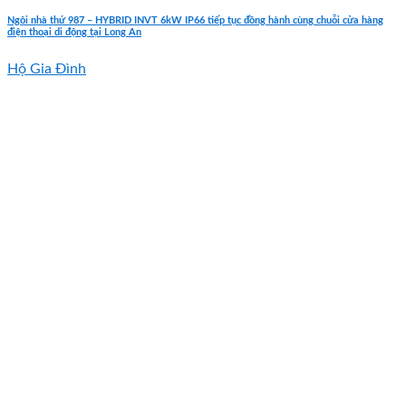
Ngôi nhà thứ 987 – HYBRID INVT 6kW IP66 tiếp tục đồng hành cùng chuỗi cửa hàng
điện thoại di động tại Long An
Hộ Gia Đình