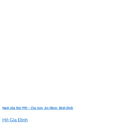
Ngôi nhà thứ 990 – Chú Sơn, An Nhơn, Bình Định
Hộ Gia Đình