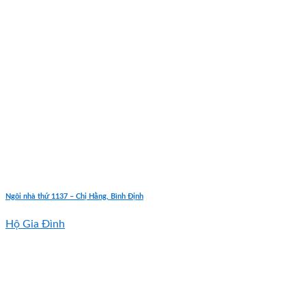
Ngôi nhà thứ 1137 – Chị Hằng, Bình Định
Hộ Gia Đình