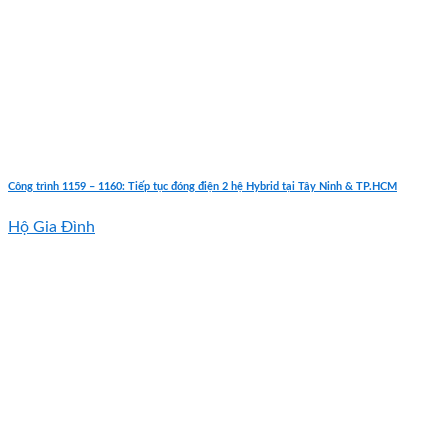
Công trình 1159 – 1160: Tiếp tục đóng điện 2 hệ Hybrid tại Tây Ninh & TP.HCM
Hộ Gia Đình