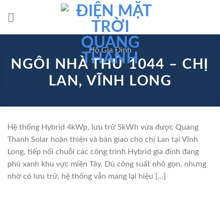
Skip
to
content
Hộ Gia Đình
NGÔI NHÀ THỨ 1044 – CHỊ
LAN, VĨNH LONG
Hệ thống Hybrid 4kWp, lưu trữ 5kWh vừa được Quang
Thanh Solar hoàn thiện và bàn giao cho chị Lan tại Vĩnh
Long, tiếp nối chuỗi các công trình Hybrid gia đình đang
phủ xanh khu vực miền Tây. Dù công suất nhỏ gọn, nhưng
nhờ có lưu trữ, hệ thống vẫn mang lại hiệu […]