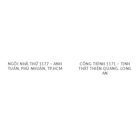
NGÔI NHÀ THỨ 1177 – ANH
CÔNG TRÌNH 1171 – TỊNH
TUẤN, PHÚ NHUẬN, TP.HCM
THẤT THIÊN QUANG, LONG
AN