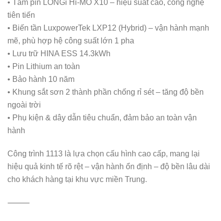
• Tấm pin LONGi Hi-MO X10 – hiệu suất cao, công nghệ
tiên tiến
• Biến tần LuxpowerTek LXP12 (Hybrid) – vận hành mạnh
mẽ, phù hợp hệ công suất lớn 1 pha
• Lưu trữ HINA ESS 14.3kWh
• Pin Lithium an toàn
• Bảo hành 10 năm
• Khung sắt sơn 2 thành phần chống rỉ sét – tăng độ bền
ngoài trời
• Phụ kiện & dây dẫn tiêu chuẩn, đảm bảo an toàn vận
hành
Công trình 1113 là lựa chọn cấu hình cao cấp, mang lại
hiệu quả kinh tế rõ rệt – vận hành ổn định – độ bền lâu dài
cho khách hàng tại khu vực miền Trung.
⸻