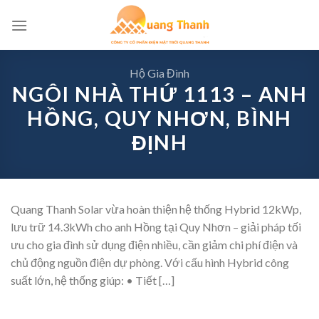
Skip
to
content
Hộ Gia Đình
NGÔI NHÀ THỨ 1113 – ANH
HỒNG, QUY NHƠN, BÌNH
ĐỊNH
Quang Thanh Solar vừa hoàn thiện hệ thống Hybrid 12kWp,
lưu trữ 14.3kWh cho anh Hồng tại Quy Nhơn – giải pháp tối
ưu cho gia đình sử dụng điện nhiều, cần giảm chi phí điện và
chủ động nguồn điện dự phòng. Với cấu hình Hybrid công
suất lớn, hệ thống giúp: • Tiết […]