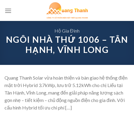
Skip
to
content
Hộ Gia Đình
NGÔI NHÀ THỨ 1006 – TÂN
HẠNH, VĨNH LONG
Quang Thanh Solar vừa hoàn thiện và bàn giao hệ thống điện
mặt trời Hybrid 3.7kWp, lưu trữ 5.12kWh cho chị Liểu tại
Tân Hạnh, Vĩnh Long, mang đến giải pháp năng lượng sạch
gọn nhẹ – tiết kiệm – chủ động nguồn điện cho gia đình. Với
cấu hình Hybrid tối ưu chi phí […]