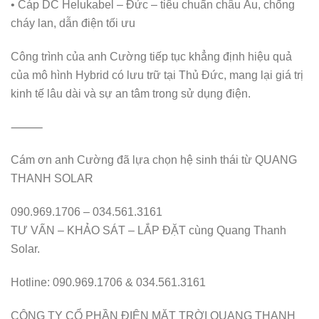
• Cáp DC Helukabel – Đức – tiêu chuẩn châu Âu, chống
cháy lan, dẫn điện tối ưu
Công trình của anh Cường tiếp tục khẳng định hiệu quả
của mô hình Hybrid có lưu trữ tại Thủ Đức, mang lại giá trị
kinh tế lâu dài và sự an tâm trong sử dụng điện.
⸻
Cám ơn anh Cường đã lựa chọn hệ sinh thái từ QUANG
THANH SOLAR
090.969.1706 – 034.561.3161
TƯ VẤN – KHẢO SÁT – LẮP ĐẶT cùng Quang Thanh
Solar.
Hotline: 090.969.1706 & 034.561.3161
CÔNG TY CỔ PHẦN ĐIỆN MẶT TRỜI QUANG THANH