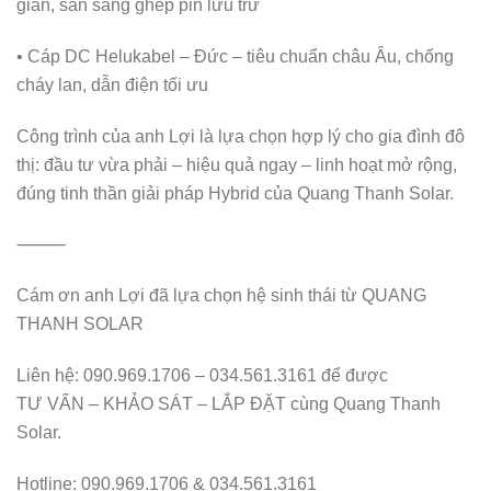
giản, sẵn sàng ghép pin lưu trữ
• Cáp DC Helukabel – Đức – tiêu chuẩn châu Âu, chống
cháy lan, dẫn điện tối ưu
Công trình của anh Lợi là lựa chọn hợp lý cho gia đình đô
thị: đầu tư vừa phải – hiệu quả ngay – linh hoạt mở rộng,
đúng tinh thần giải pháp Hybrid của Quang Thanh Solar.
⸻
Cám ơn anh Lợi đã lựa chọn hệ sinh thái từ QUANG
THANH SOLAR
Liên hệ: 090.969.1706 – 034.561.3161 để được
TƯ VẤN – KHẢO SÁT – LẮP ĐẶT cùng Quang Thanh
Solar.
Hotline: 090.969.1706 & 034.561.3161