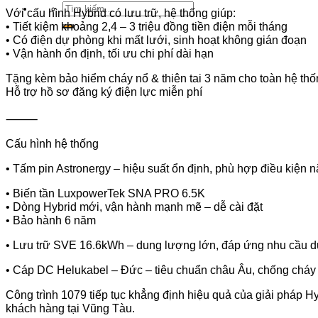
Tìm
Với cấu hình Hybrid có lưu trữ, hệ thống giúp:
kiếm:
• Tiết kiệm khoảng 2,4 – 3 triệu đồng tiền điện mỗi tháng
• Có điện dự phòng khi mất lưới, sinh hoạt không gián đoạn
• Vận hành ổn định, tối ưu chi phí dài hạn
Tặng kèm bảo hiểm cháy nổ & thiên tai 3 năm cho toàn hệ th
Hỗ trợ hồ sơ đăng ký điện lực miễn phí
⸻
Cấu hình hệ thống
• Tấm pin Astronergy – hiệu suất ổn định, phù hợp điều kiện n
• Biến tần LuxpowerTek SNA PRO 6.5K
• Dòng Hybrid mới, vận hành mạnh mẽ – dễ cài đặt
• Bảo hành 6 năm
• Lưu trữ SVE 16.6kWh – dung lượng lớn, đáp ứng nhu cầu 
• Cáp DC Helukabel – Đức – tiêu chuẩn châu Âu, chống cháy 
Công trình 1079 tiếp tục khẳng định hiệu quả của giải pháp H
khách hàng tại Vũng Tàu.