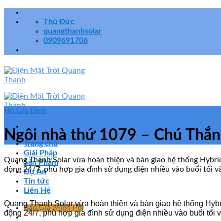
Skip
to
Thủ Đức
content
quangthanhsolar
0909691706
Hộ Gia Đình
Ngôi nhà thứ 1079 – Chú Thắn
Trang chủ
Giải Pháp
Quang Thanh Solar vừa hoàn thiện và bàn giao hệ thống Hybrid
Sản Phẩm
động 24/7, phù hợp gia đình sử dụng điện nhiều vào buổi tối và
Dự Án
Tin tức
Liên Hệ
Quang Thanh Solar vừa hoàn thiện và bàn giao hệ thống Hybr
Báo Giá Miễn Phí
động 24/7, phù hợp gia đình sử dụng điện nhiều vào buổi tối 