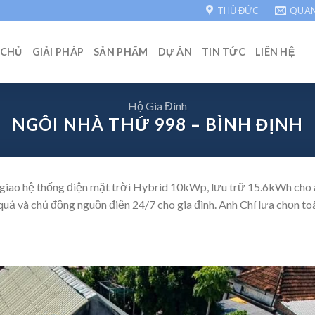
THỦ ĐỨC
QUA
 CHỦ
GIẢI PHÁP
SẢN PHẨM
DỰ ÁN
TIN TỨC
LIÊN HỆ
Hộ Gia Đình
NGÔI NHÀ THỨ 998 – BÌNH ĐỊNH
giao hệ thống điện mặt trời Hybrid 10kWp, lưu trữ 15.6kWh cho a
quả và chủ động nguồn điện 24/7 cho gia đình. Anh Chí lựa chọn toà