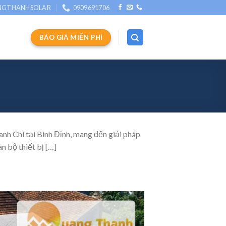
NGTHANHSOLAR
0909691706
BÁO GIÁ MIỄN PHÍ
nh Chí tại Bình Định, mang đến giải pháp
n bộ thiết bị […]