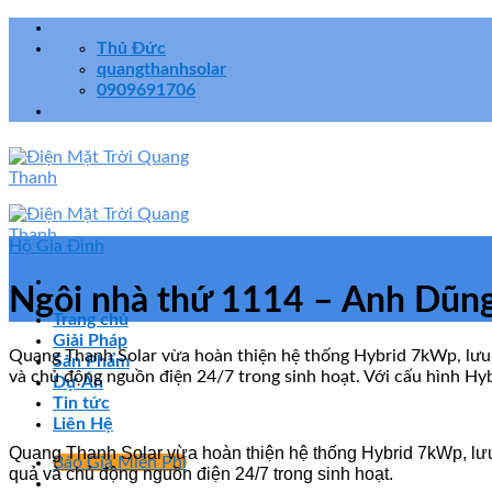
Skip
to
Thủ Đức
content
quangthanhsolar
0909691706
Hộ Gia Đình
Ngôi nhà thứ 1114 – Anh Dũn
Trang chủ
Giải Pháp
Quang Thanh Solar vừa hoàn thiện hệ thống Hybrid 7kWp, lưu t
Sản Phẩm
và chủ động nguồn điện 24/7 trong sinh hoạt. Với cấu hình Hybr
Dự Án
Tin tức
Liên Hệ
Quang Thanh Solar vừa hoàn thiện hệ thống Hybrid 7kWp, lưu 
Báo Giá Miễn Phí
quả và chủ động nguồn điện 24/7 trong sinh hoạt.