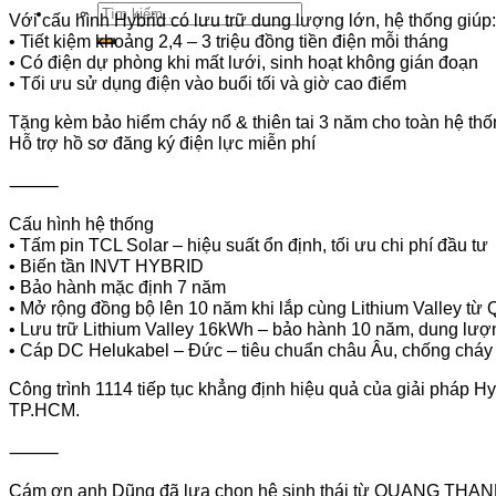
Tìm
Với cấu hình Hybrid có lưu trữ dung lượng lớn, hệ thống giúp:
kiếm:
• Tiết kiệm khoảng 2,4 – 3 triệu đồng tiền điện mỗi tháng
• Có điện dự phòng khi mất lưới, sinh hoạt không gián đoạn
• Tối ưu sử dụng điện vào buổi tối và giờ cao điểm
Tặng kèm bảo hiểm cháy nổ & thiên tai 3 năm cho toàn hệ th
Hỗ trợ hồ sơ đăng ký điện lực miễn phí
⸻
Cấu hình hệ thống
• Tấm pin TCL Solar – hiệu suất ổn định, tối ưu chi phí đầu tư
• Biến tần INVT HYBRID
• Bảo hành mặc định 7 năm
• Mở rộng đồng bộ lên 10 năm khi lắp cùng Lithium Valley từ
• Lưu trữ Lithium Valley 16kWh – bảo hành 10 năm, dung lượn
• Cáp DC Helukabel – Đức – tiêu chuẩn châu Âu, chống cháy 
Công trình 1114 tiếp tục khẳng định hiệu quả của giải pháp Hyb
TP.HCM.
⸻
Cám ơn anh Dũng đã lựa chọn hệ sinh thái từ QUANG TH