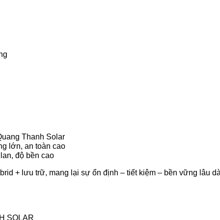
ống
 Quang Thanh Solar
g lớn, an toàn cao
lan, độ bền cao
rid + lưu trữ, mang lại sự ổn định – tiết kiệm – bền vững lâu d
ANH SOLAR