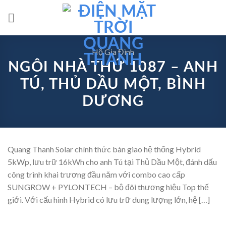
Skip
to
content
Hộ Gia Đình
NGÔI NHÀ THỨ 1087 – ANH
TÚ, THỦ DẦU MỘT, BÌNH
DƯƠNG
Quang Thanh Solar chính thức bàn giao hệ thống Hybrid
5kWp, lưu trữ 16kWh cho anh Tú tại Thủ Dầu Một, đánh dấu
công trình khai trương đầu năm với combo cao cấp
SUNGROW + PYLONTECH – bộ đôi thương hiệu Top thế
giới. Với cấu hình Hybrid có lưu trữ dung lượng lớn, hệ […]