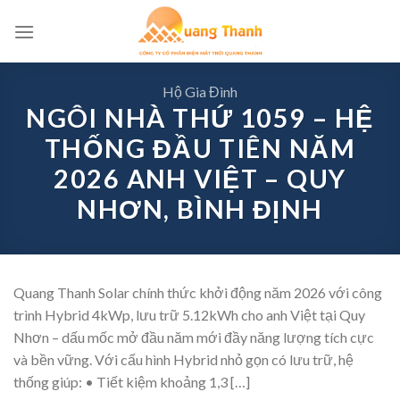
Skip
to
content
Hộ Gia Đình
NGÔI NHÀ THỨ 1059 – HỆ
THỐNG ĐẦU TIÊN NĂM
2026 ANH VIỆT – QUY
NHƠN, BÌNH ĐỊNH
Quang Thanh Solar chính thức khởi động năm 2026 với công
trình Hybrid 4kWp, lưu trữ 5.12kWh cho anh Việt tại Quy
Nhơn – dấu mốc mở đầu năm mới đầy năng lượng tích cực
và bền vững. Với cấu hình Hybrid nhỏ gọn có lưu trữ, hệ
thống giúp: • Tiết kiệm khoảng 1,3 […]