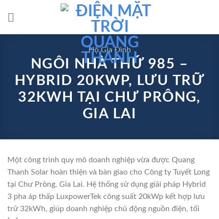
Skip
to
content
Hộ Gia Đình
NGÔI NHÀ THỨ 985 –
HYBRID 20KWP, LƯU TRỮ
32KWH TẠI CHƯ PRÔNG,
GIA LAI
Một công trình quy mô doanh nghiệp vừa được Quang
Thanh Solar hoàn thiện và bàn giao cho Công ty Tuyết Long
tại Chư Prông, Gia Lai. Hệ thống sử dụng giải pháp Hybrid
3 pha áp thấp LuxpowerTek công suất 20kWp kết hợp lưu
trữ 32kWh, giúp doanh nghiệp chủ động nguồn điện, tối