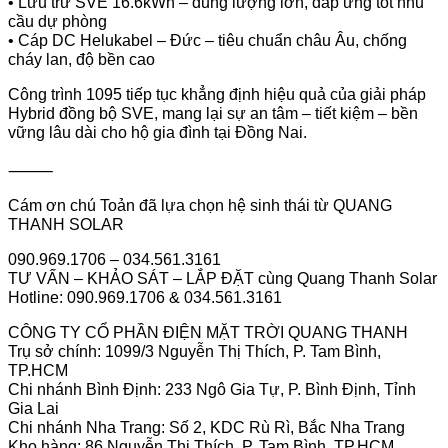
• Lưu trữ SVE 16.6kWh – dung lượng lớn, đáp ứng tốt nhu
cầu dự phòng
• Cáp DC Helukabel – Đức – tiêu chuẩn châu Âu, chống
cháy lan, độ bền cao
Công trình 1095 tiếp tục khẳng định hiệu quả của giải pháp
Hybrid đồng bộ SVE, mang lại sự an tâm – tiết kiệm – bền
vững lâu dài cho hộ gia đình tại Đồng Nai.
⸻
Cám ơn chú Toản đã lựa chọn hệ sinh thái từ QUANG
THANH SOLAR
090.969.1706 – 034.561.3161
TƯ VẤN – KHẢO SÁT – LẮP ĐẶT cùng Quang Thanh Solar
Hotline: 090.969.1706 & 034.561.3161
CÔNG TY CỔ PHẦN ĐIỆN MẶT TRỜI QUANG THANH
Trụ sở chính: 1099/3 Nguyễn Thị Thích, P. Tam Bình,
TP.HCM
Chi nhánh Bình Định: 233 Ngô Gia Tự, P. Bình Định, Tỉnh
Gia Lai
Chi nhánh Nha Trang: Số 2, KDC Rù Rì, Bắc Nha Trang
Kho hàng: 86 Nguyễn Thị Thích, P. Tam Bình, TP.HCM