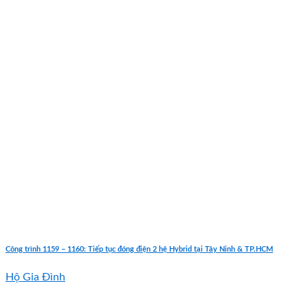
Công trình 1159 – 1160: Tiếp tục đóng điện 2 hệ Hybrid tại Tây Ninh & TP.HCM
Hộ Gia Đình