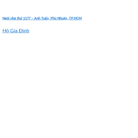
Ngôi nhà thứ 1177 – Anh Tuấn, Phú Nhuận, TP.HCM
Hộ Gia Đình