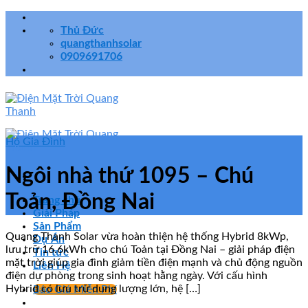
Skip
to
Thủ Đức
content
quangthanhsolar
0909691706
Hộ Gia Đình
Ngôi nhà thứ 1095 – Chú
Toản, Đồng Nai
Trang chủ
Giải Pháp
Sản Phẩm
Quang Thanh Solar vừa hoàn thiện hệ thống Hybrid 8kWp,
Dự Án
lưu trữ 16.6kWh cho chú Toản tại Đồng Nai – giải pháp điện
Tin tức
mặt trời giúp gia đình giảm tiền điện mạnh và chủ động nguồn
Liên Hệ
điện dự phòng trong sinh hoạt hằng ngày. Với cấu hình
Hybrid có lưu trữ dung lượng lớn, hệ […]
Báo Giá Miễn Phí