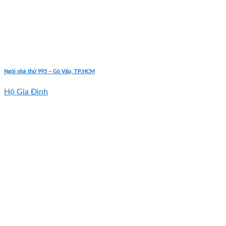
Ngôi nhà thứ 995 – Gò Vấp, TP.HCM
Hộ Gia Đình