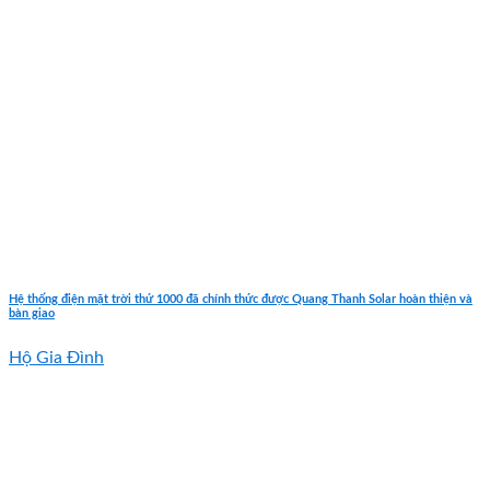
Hệ thống điện mặt trời thứ 1000 đã chính thức được Quang Thanh Solar hoàn thiện và
bàn giao
Hộ Gia Đình