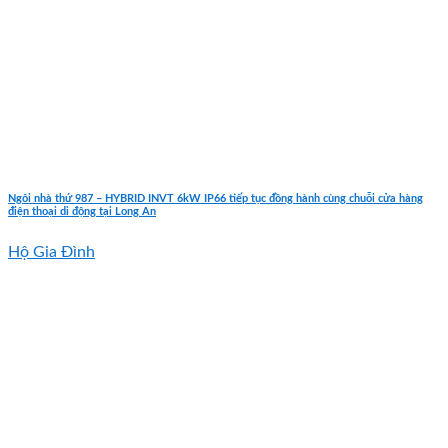
Ngôi nhà thứ 987 – HYBRID INVT 6kW IP66 tiếp tục đồng hành cùng chuỗi cửa hàng
điện thoại di động tại Long An
Hộ Gia Đình