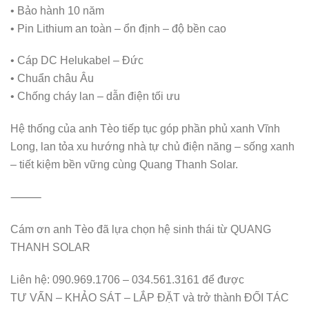
• Bảo hành 10 năm
• Pin Lithium an toàn – ổn định – độ bền cao
• Cáp DC Helukabel – Đức
• Chuẩn châu Âu
• Chống cháy lan – dẫn điện tối ưu
Hệ thống của anh Tèo tiếp tục góp phần phủ xanh Vĩnh
Long, lan tỏa xu hướng nhà tự chủ điện năng – sống xanh
– tiết kiệm bền vững cùng Quang Thanh Solar.
⸻
Cám ơn anh Tèo đã lựa chọn hệ sinh thái từ QUANG
THANH SOLAR
Liên hệ: 090.969.1706 – 034.561.3161 để được
TƯ VẤN – KHẢO SÁT – LẮP ĐẶT và trở thành ĐỐI TÁC