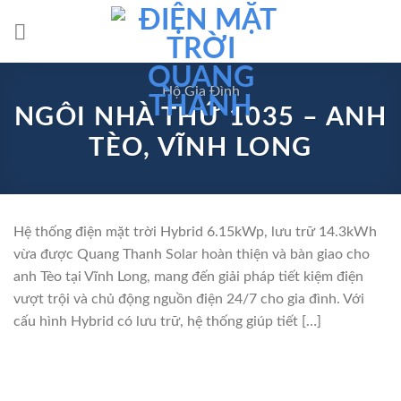
Skip
to
content
Hộ Gia Đình
NGÔI NHÀ THỨ 1035 – ANH
TÈO, VĨNH LONG
Hệ thống điện mặt trời Hybrid 6.15kWp, lưu trữ 14.3kWh
vừa được Quang Thanh Solar hoàn thiện và bàn giao cho
anh Tèo tại Vĩnh Long, mang đến giải pháp tiết kiệm điện
vượt trội và chủ động nguồn điện 24/7 cho gia đình. Với
cấu hình Hybrid có lưu trữ, hệ thống giúp tiết […]