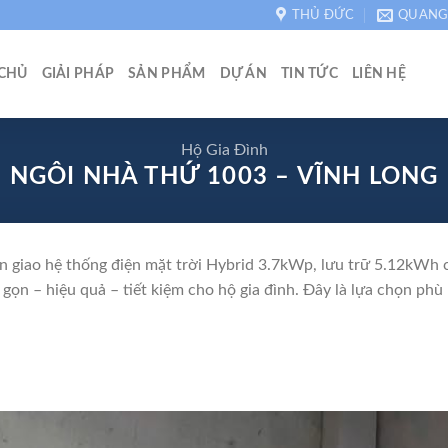
THỦ ĐỨC
QUANG
CHỦ
GIẢI PHÁP
SẢN PHẨM
DỰ ÁN
TIN TỨC
LIÊN HỆ
Hộ Gia Đình
NGÔI NHÀ THỨ 1003 – VĨNH LONG
 giao hệ thống điện mặt trời Hybrid 3.7kWp, lưu trữ 5.12kWh ch
ọn – hiệu quả – tiết kiệm cho hộ gia đình. Đây là lựa chọn phù 