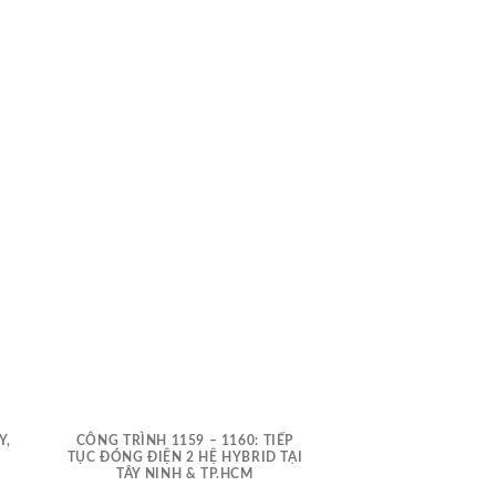
Y,
CÔNG TRÌNH 1159 – 1160: TIẾP
NGÔI NHÀ THỨ 1137
TỤC ĐÓNG ĐIỆN 2 HỆ HYBRID TẠI
BÌNH ĐỊ
TÂY NINH & TP.HCM