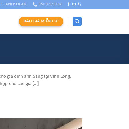
THANHSOLAR
0909691706
BÁO GIÁ MIỄN PHÍ
o gia đình anh Sang tại Vĩnh Long,
hợp cho các gia […]