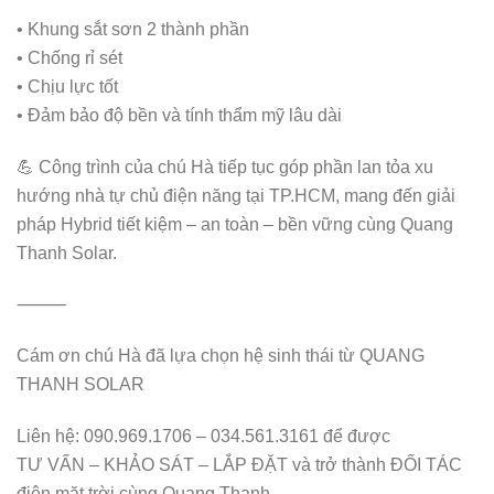
• Khung sắt sơn 2 thành phần
• Chống rỉ sét
• Chịu lực tốt
• Đảm bảo độ bền và tính thẩm mỹ lâu dài
💪 Công trình của chú Hà tiếp tục góp phần lan tỏa xu
hướng nhà tự chủ điện năng tại TP.HCM, mang đến giải
pháp Hybrid tiết kiệm – an toàn – bền vững cùng Quang
Thanh Solar.
⸻
Cám ơn chú Hà đã lựa chọn hệ sinh thái từ QUANG
THANH SOLAR
Liên hệ: 090.969.1706 – 034.561.3161 để được
TƯ VẤN – KHẢO SÁT – LẮP ĐẶT và trở thành ĐỐI TÁC
điện mặt trời cùng Quang Thanh.