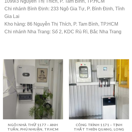
1099/3 Nguyễn Thị Thích, P. Tam Bình, TP.HCM
Chi nhánh Bình Định: 233 Ngô Gia Tự, P. Bình Định, Tỉnh
Gia Lai
Kho hàng: 86 Nguyễn Thị Thích, P. Tam Bình, TP.HCM
Chi nhánh Nha Trang: Số 2, KDC Rù Rì, Bắc Nha Trang
NGÔI NHÀ THỨ 1177 – ANH
CÔNG TRÌNH 1171 – TỊNH
TUẤN, PHÚ NHUẬN, TP.HCM
THẤT THIÊN QUANG, LONG